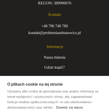
REGON: 389990076
Kontakt
+48 796 740 780
kontakt@probierniaurbanowicz.pl
Informacje
Nasza historia
Gdzie kupić?
Kurjer niecodzienny
O plikach cookie na tej stronie
Współpraca B2B
Używamy pliki cookie do gromadzenia oraz analizy informacji na
temat wydajności i użyteczności strony, aby zagwarantować
funkcje mediów społecznościowych i w celu udoskonalenia i
Wódki premium
dostosowania treści oraz reklam.
Dowiedz się więcej