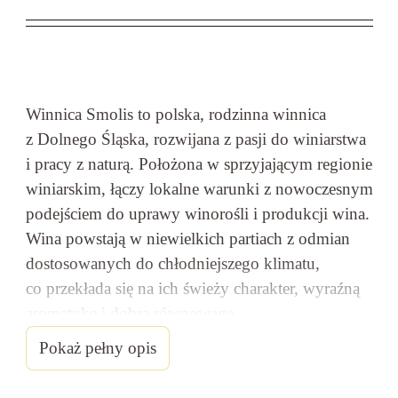
Winnica Smolis to polska, rodzinna winnica
z Dolnego Śląska, rozwijana z pasji do winiarstwa
i pracy z naturą. Położona w sprzyjającym regionie
winiarskim, łączy lokalne warunki z nowoczesnym
podejściem do uprawy winorośli i produkcji wina.
Wina powstają w niewielkich partiach z odmian
dostosowanych do chłodniejszego klimatu,
co przekłada się na ich świeży charakter, wyraźną
aromatykę i dobrą równowagę.
To propozycja dla osób poszukujących
Pokaż pełny opis
autentycznych, polskich win o rzemieślniczym
charakterze i regionalnej tożsamości.