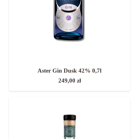
👉 Na początek najlepiej sprawdzi się klasyczny
London Dry lub delikatniejszy gin cytrusowy.
Jak wybrać najlepszy gin?
Przy wyborze zwróć uwagę na:
profil smakowy (cytrusowy, ziołowy,
korzenny)
Aster Gin Dusk 42% 0,7l
styl ginu
249,00
zł
producenta i jakość składników
przeznaczenie (koktajle lub degustacja)
Dobrze dobrany gin to podstawa udanych
drinków.