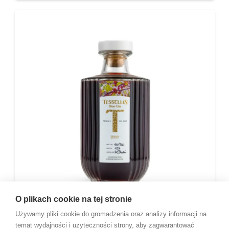
O plikach cookie na tej stronie
Używamy pliki cookie do gromadzenia oraz analizy informacji na
Tesellis Distillery Tessellis Sloe Gin 35%
temat wydajności i użyteczności strony, aby zagwarantować