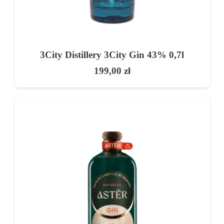
Każdy z nich wyróżnia się innym profilem
smakowym i intensywnością aromatu.
3City Distillery 3City Gin 43% 0,7l
Jak smakuje gin?
199,00
zł
Smak ginu opiera się przede wszystkim
na wyraźnej nucie jałowca. W zależności
od dodatków można wyczuć również:
cytrusy
zioła
przyprawy korzenne
kwiaty lub owoce