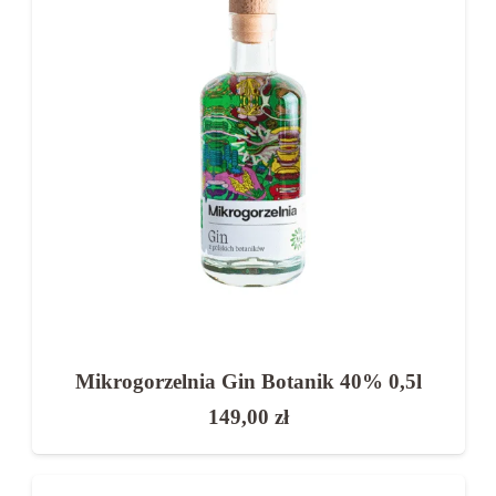
na spotkania towarzyskie
do przygotowania drinków
na prezent
dla miłośników aromatycznych alkoholi
FAQ – najczęściej zadawane pytania
Czy gin jest mocny?
Zazwyczaj zawiera od 37,5% do 47% alkoholu.
Mikrogorzelnia Gin Botanik 40% 0,5l
Jaki gin wybrać na początek?
149,00
zł
Najlepiej klasyczny London Dry.
Czy gin można pić solo?