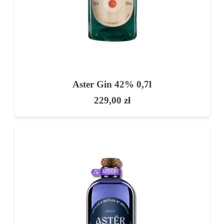
Nowoczesne giny często oferują bardziej złożony
i nietypowy aromat.
Rodzaje ginu – jaki wybrać?
W naszej ofercie znajdziesz różne rodzaje ginu:
Aster Gin 42% 0,7l
London Dry – klasyczny i najbardziej
229,00
zł
uniwersalny
gin rzemieślniczy – bogaty w aromaty
i unikalne składniki
gin owocowy – lekki i nowoczesny
gin premium – o wysokiej jakości
i złożonym profilu