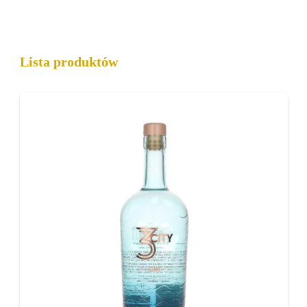
Czym jest gin?
Lista produktów
Gin to destylowany alkohol aromatyzowany
jagodami jałowca oraz mieszanką roślinnych
składników, zwanych botanicals. W zależności
od receptury mogą to być m.in. kolendra, cytrusy,
kardamon, pieprz czy różne zioła.
Najpopularniejsze style ginu:
London Dry Gin
Old Tom Gin
Navy Strength
gin rzemieślniczy (craft gin)