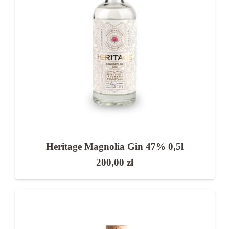
Jak pić gin?
Najbardziej znanym sposobem podania jest gin
z tonikiem, który podkreśla jego świeży charakter.
Najpopularniejsze sposoby:
gin z tonikiem i dodatkiem cytrusów
klasyczne koktajle (Martini, Negroni)
nowoczesne drinki
Heritage Magnolia Gin 47% 0,5l
solo (w przypadku ginów premium)
200,00
zł
Gin – na jaką okazję?
To idealny wybór: