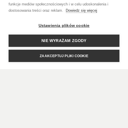
funkcje mediów społecznościowych i w celu udoskonalenia i
0,7l
dostosowania treści oraz reklam.
Dowiedz się więcej
185,00
zł
Ustawienia plików cookie
NIE WYRAŻAM ZGODY
ZAAKCEPTUJ PLIKI COOKIE