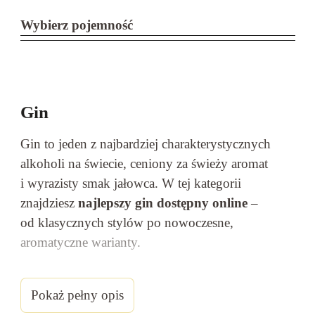
Wybierz pojemność
Gin
Gin to jeden z najbardziej charakterystycznych
alkoholi na świecie, ceniony za świeży aromat
i wyrazisty smak jałowca. W tej kategorii
znajdziesz
najlepszy gin dostępny online
–
od klasycznych stylów po nowoczesne,
aromatyczne warianty.
Szukasz idealnego alkoholu do drinków?
Wybierz
gin dopasowany do swojego gustu i zamów
Pokaż pełny opis
online z szybką dostawą.