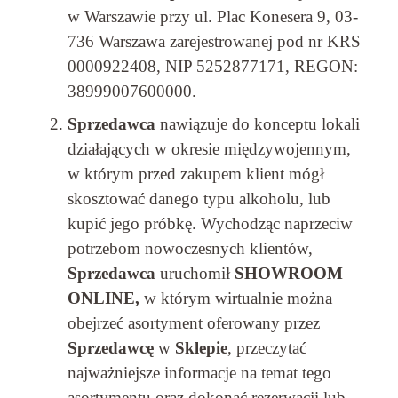
w Warszawie przy ul. Plac Konesera 9, 03-
736 Warszawa zarejestrowanej pod nr KRS
0000922408, NIP 5252877171, REGON:
38999007600000.
Sprzedawca
nawiązuje do konceptu lokali
działających w okresie międzywojennym,
w którym przed zakupem klient mógł
skosztować danego typu alkoholu, lub
kupić jego próbkę. Wychodząc naprzeciw
potrzebom nowoczesnych klientów,
Sprzedawca
uruchomił
SHOWROOM
ONLINE,
w którym wirtualnie można
obejrzeć asortyment oferowany przez
Sprzedawcę
w
Sklepie
, przeczytać
najważniejsze informacje na temat tego
asortymentu oraz dokonać rezerwacji lub