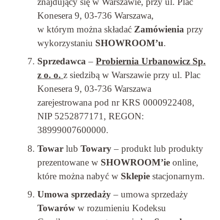
znajdujący się w Warszawie, przy ul. Plac
Konesera 9, 03-736 Warszawa,
w którym można składać
Zamówienia
przy
wykorzystaniu
SHOWROOM’u
.
Sprzedawca
–
Probiernia Urbanowicz Sp.
z o. o.
z siedzibą w Warszawie przy ul. Plac
Konesera 9, 03-736 Warszawa
zarejestrowana pod nr KRS 0000922408,
NIP 5252877171, REGON:
38999007600000.
Towar
lub
Towary
– produkt lub produkty
prezentowane w
SHOWROOM’ie
online,
które można nabyć w
Sklepie
stacjonarnym.
Umowa sprzedaży
– umowa sprzedaży
Towarów
w rozumieniu Kodeksu