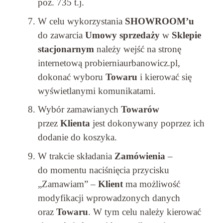
poz. 735 t.j.
W celu wykorzystania
SHOWROOM’u
do zawarcia
Umowy sprzedaży
w
Sklepie
stacjonarnym
należy wejść na stronę
internetową probierniaurbanowicz.pl,
dokonać wyboru
Towaru
i kierować się
wyświetlanymi komunikatami.
Wybór zamawianych
Towarów
przez
Klienta
jest dokonywany poprzez ich
dodanie do koszyka.
W trakcie składania
Zamówienia
–
do momentu naciśnięcia przycisku
„Zamawiam” –
Klient
ma możliwość
modyfikacji wprowadzonych danych
oraz
Towaru
. W tym celu należy kierować