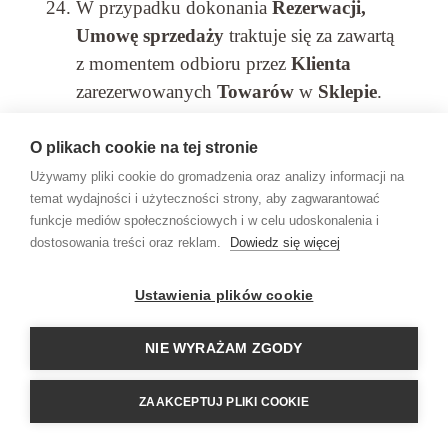
W przypadku dokonania
Rezerwacji,
Umowę sprzedaży
traktuje się za zawartą
z momentem odbioru przez
Klienta
zarezerwowanych
Towarów
w
Sklepie
.
W przypadku dokonania
Rezerwacji
O plikach cookie na tej stronie
miejscem zawarcia i realizacji
Umowy
Używamy pliki cookie do gromadzenia oraz analizy informacji na
sprzedaży
jest
Sklep
.
temat wydajności i użyteczności strony, aby zagwarantować
Umowa sprzedaży
Towarów
zawierana jest
funkcje mediów społecznościowych i w celu udoskonalenia i
dostosowania treści oraz reklam.
Dowiedz się więcej
w języku polskim, o treści zgodnej
z
Regulaminem
.
Ustawienia plików cookie
NIE WYRAŻAM ZGODY
§7
Wydanie Towaru
ZAAKCEPTUJ PLIKI COOKIE
Wydanie
Towaru
następuje w punkcie