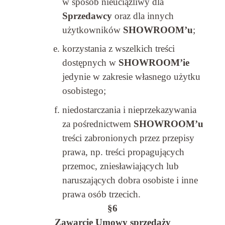
w sposób nieuciążliwy dla
Sprzedawcy
oraz dla innych
użytkowników
SHOWROOM’u
;
korzystania z wszelkich treści
dostępnych w
SHOWROOM’ie
jedynie w zakresie własnego użytku
osobistego;
niedostarczania i nieprzekazywania
za pośrednictwem
SHOWROOM’u
treści zabronionych przez przepisy
prawa, np. treści propagujących
przemoc, zniesławiających lub
naruszających dobra osobiste i inne
prawa osób trzecich.
§6
Zawarcie Umowy sprzedaży