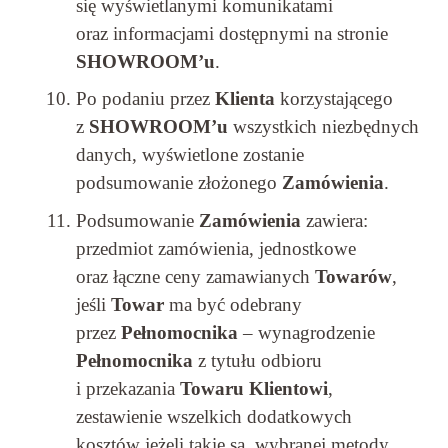
się wyświetlanymi komunikatami
oraz informacjami dostępnymi na stronie
SHOWROOM’u
.
Po podaniu przez
Klienta
korzystającego
z
SHOWROOM’u
wszystkich niezbędnych
danych, wyświetlone zostanie
podsumowanie złożonego
Zamówienia
.
Podsumowanie
Zamówienia
zawiera:
przedmiot zamówienia, jednostkowe
oraz łączne ceny zamawianych
Towarów
,
jeśli
Towar
ma być odebrany
przez
Pełnomocnika
– wynagrodzenie
Pełnomocnika
z tytułu odbioru
i przekazania
Towaru Klientowi
,
zestawienie wszelkich dodatkowych
kosztów jeżeli takie są, wybranej metody