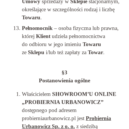
Umowy
sprzedaży w
Sklepie
stacjonarnym,
określające w szczególności rodzaj i liczbę
Towaru
.
Pełnomocnik
– osoba fizyczna lub prawna,
której
Klient
udziela pełnomocnictwa
do odbioru w jego imieniu
Towaru
ze
Sklepu
i/lub też zapłaty za
Towar
.
§3
Postanowienia ogólne
Właścicielem
SHOWROOM’U ONLINE
„PROBIERNIA URBANOWICZ”
dostępnego pod adresem
probierniaurbanowicz.pl jest
Probiernia
Urbanowicz Sp. z o. o.
z siedzibą