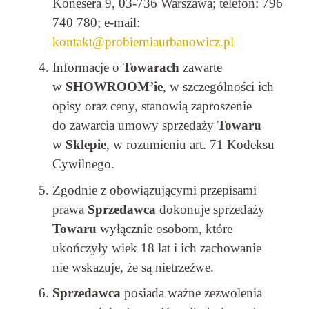
Konesera 9, 03-736 Warszawa; telefon: 796
740 780; e-mail:
kontakt@probierniaurbanowicz.pl
Informacje o
Towarach
zawarte
w
SHOWROOM’ie
, w szczególności ich
opisy oraz ceny, stanowią zaproszenie
do zawarcia umowy sprzedaży
Towaru
w
Sklepie
, w rozumieniu art. 71 Kodeksu
Cywilnego.
Zgodnie z obowiązującymi przepisami
prawa
Sprzedawca
dokonuje sprzedaży
Towaru
wyłącznie osobom, które
ukończyły wiek 18 lat i ich zachowanie
nie wskazuje, że są nietrzeźwe.
Sprzedawca
posiada ważne zezwolenia