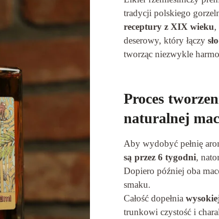
tradycji polskiego gorz
receptury z XIX wieku
,
deserowy, który łączy
sł
tworząc niezwykle harmo
Proces tworzen
naturalnej mac
Aby wydobyć pełnię aro
są przez 6 tygodni
, nat
Dopiero później oba mace
smaku.
Całość dopełnia
wysokiej
trunkowi czystość i chara