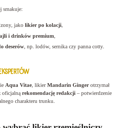
j smakuje:
dzony, jako
likier po kolacji
,
ajli i drinków premium
,
do deserów
, np. lodów, sernika czy panna cotty.
EKSPERTÓW
ie
Aqua Vitae
, likier
Mandarin Ginger
otrzymał
 oficjalną
rekomendację redakcji
– potwierdzenie
alnego charakteru trunku.
 wybrać likier rzemieślniczy