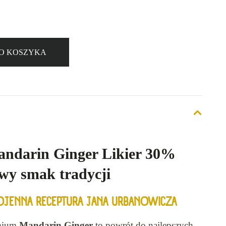
O KOSZYKA
ndarin Ginger Likier 30%
wy smak tradycji
OJENNA RECEPTURA JANA URBANOWICZA
emium
Mandarin Ginger
to powrót do najlepszych