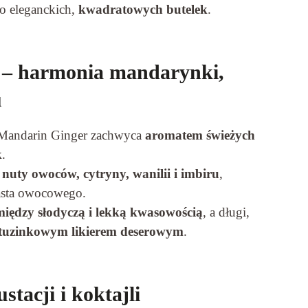
o eleganckich,
kwadratowych butelek
.
 – harmonia mandarynki,
u
Mandarin Ginger zachwyca
aromatem świeżych
k
.
ą
nuty owoców, cytryny, wanilii i imbiru
,
asta owocowego.
między słodyczą i lekką kwasowością
, a długi,
etuzinkowym likierem deserowym
.
stacji i koktajli