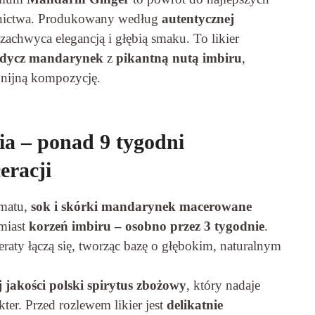
elnictwa. Produkowany według
autentycznej
 zachwyca elegancją i głębią smaku. To likier
odycz mandarynek
z
pikantną nutą imbiru
,
nijną kompozycję.
ia – ponad 9 tygodni
eracji
matu,
sok i skórki mandarynek macerowane
omiast
korzeń imbiru – osobno przez 3 tygodnie
.
raty łączą się, tworząc bazę o głębokim, naturalnym
 jakości polski spirytus zbożowy
, który nadaje
kter. Przed rozlewem likier jest
delikatnie