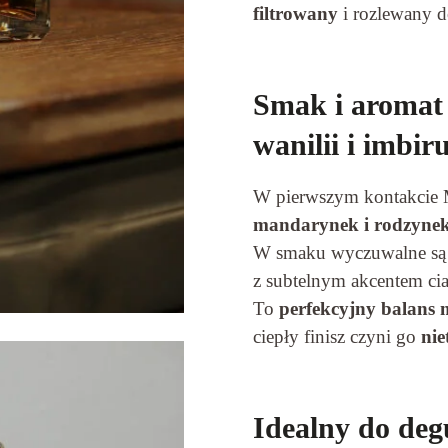
filtrowany
i rozlewany d
Smak i aromat
wanilii i imbir
W pierwszym kontakcie 
mandarynek i rodzyne
W smaku wyczuwalne s
z subtelnym akcentem ci
To
perfekcyjny balans 
ciepły finisz czyni go
ni
Idealny do degu