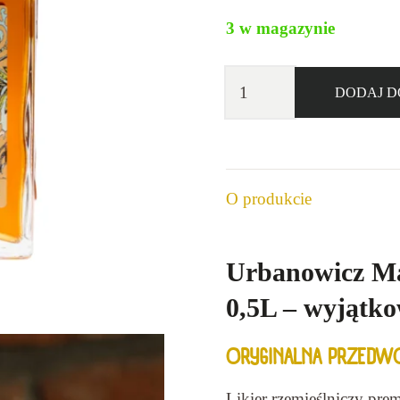
3 w magazynie
ilość
DODAJ D
J.
Urbanowicz
Likier
Mandarin
O produkcie
Ginger
30%
0,5l
Urbanowicz Ma
0,5L – wyjątko
ORYGINALNA PRZEDW
Likier rzemieślniczy pr