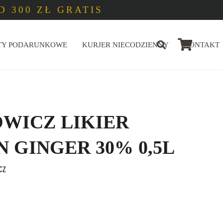
 300 ZŁ GRATIS
TY PODARUNKOWE
KURJER NIECODZIENNY
KONTAKT
OWICZ LIKIER
 GINGER 30% 0,5L
cz