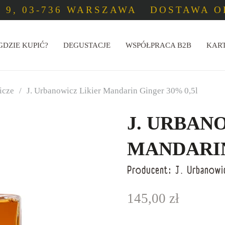
 9, 03-736 WARSZAWA
DOSTAWA OD
GDZIE KUPIĆ?
DEGUSTACJE
WSPÓŁPRACA B2B
KAR
icze
/
J. Urbanowicz Likier Mandarin Ginger 30% 0,5l
J. URBAN
MANDARIN
Producent:
J. Urbanowi
145,00
zł