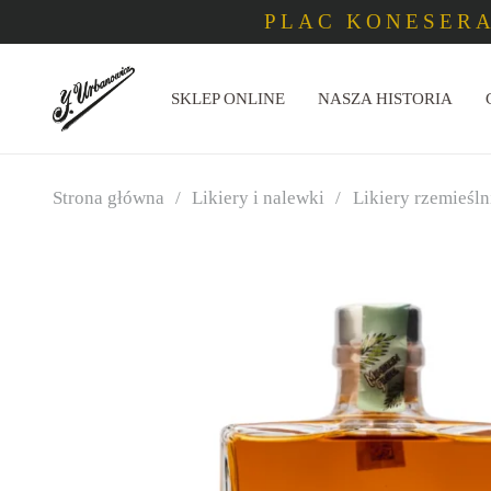
PLAC KONESERA
SKLEP ONLINE
NASZA HISTORIA
Strona główna
/
Likiery i nalewki
/
Likiery rzemieśln