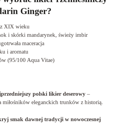
arin Ginger?
 z XIX wieku
sok i skórki mandarynek, świeży imbir
ugotrwała maceracja
ku i aromatu
ów (95/100 Aqua Vitae)
przedniejszy polski likier deserowy
–
 miłośników eleganckich trunków z historią.
kryj smak dawnej tradycji w nowoczesnej