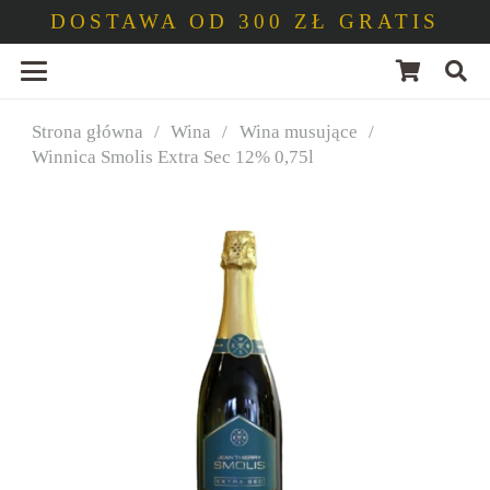
DOSTAWA OD 300 ZŁ GRATIS
Strona główna
/
Wina
/
Wina musujące
/
Winnica Smolis Extra Sec 12% 0,75l