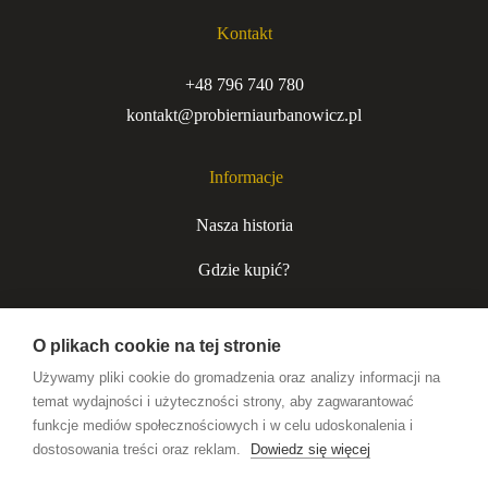
Kontakt
+48 796 740 780
kontakt@probierniaurbanowicz.pl
Informacje
Nasza historia
Gdzie kupić?
Kurjer niecodzienny
O plikach cookie na tej stronie
Współpraca B2B
Używamy pliki cookie do gromadzenia oraz analizy informacji na
temat wydajności i użyteczności strony, aby zagwarantować
funkcje mediów społecznościowych i w celu udoskonalenia i
Wódki premium
dostosowania treści oraz reklam.
Dowiedz się więcej