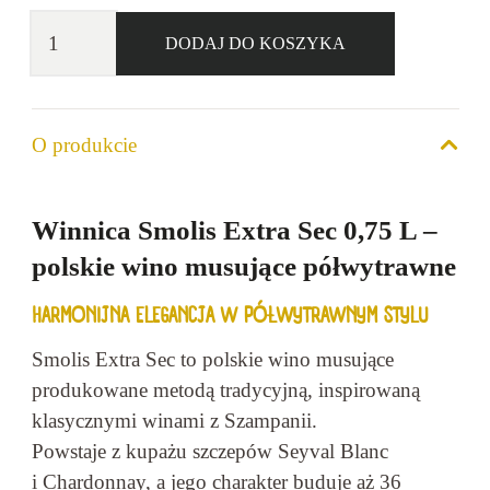
ilość
DODAJ DO KOSZYKA
Winnica
Smolis
Extra
O produkcie
Sec
12%
0,75l
Winnica Smolis Extra Sec 0,75 L –
polskie wino musujące półwytrawne
HARMONIJNA ELEGANCJA W PÓŁWYTRAWNYM STYLU
Smolis Extra Sec to polskie wino musujące
produkowane metodą tradycyjną, inspirowaną
klasycznymi winami z Szampanii.
Powstaje z kupażu szczepów Seyval Blanc
i Chardonnay, a jego charakter buduje aż 36