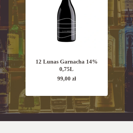
Morro
12 Lunas Garnacha 14%
Vall
2,5%
0,75L
Ri
99,00
zł