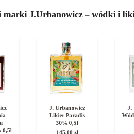
i marki J.Urbanowicz – wódki i liki
icz
J. Urbanowicz
J.
dis
Wódka Destylacya
Lik
l
40% 0,5l
135,00
zł