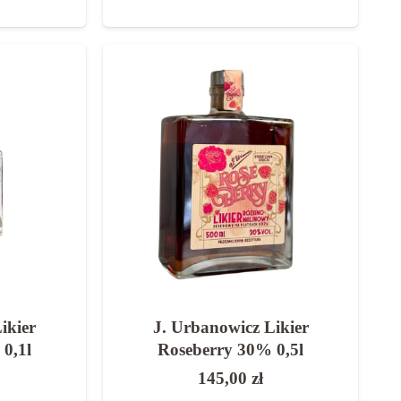
ikier
J. Urbanowicz Likier
0,1l
Roseberry 30% 0,5l
145,00
zł