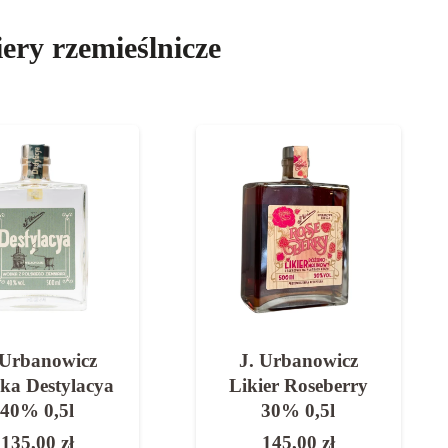
ery rzemieślnicze
 Urbanowicz
J. Urbanowicz
ier Roseberry
Likier Mandarin
30% 0,5l
Ginger 30% 0,5l
145,00
zł
145,00
zł