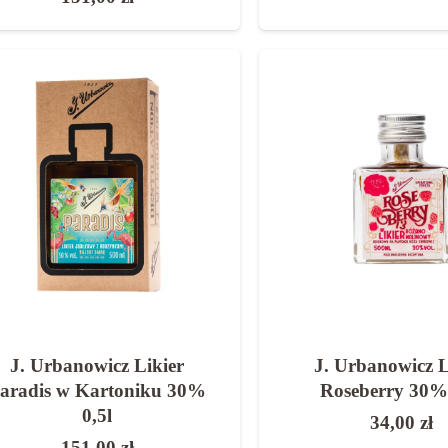
J. Urbanowicz Likier
J. Urbanowicz L
aradis w Kartoniku 30%
Roseberry 30% 
0,5l
34,00
zł
151,00
zł