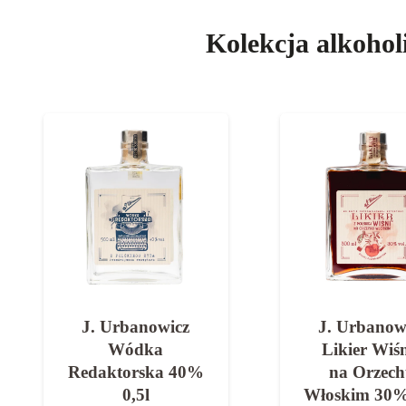
Kolekcja alkohol
J. Urbanowicz
J. Urbanow
Likier Wiśnia
Likier Para
na Orzechu
30% 0,5
Włoskim 30% 0,5l
145,00
zł