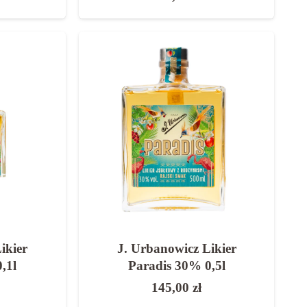
ikier
J. Urbanowicz Likier
,1l
Paradis 30% 0,5l
145,00
zł