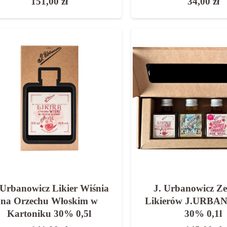
151,00
zł
34,00
zł
 Urbanowicz Likier Wiśnia
J. Urbanowicz Ze
na Orzechu Włoskim w
Likierów J.URB
Kartoniku 30% 0,5l
30% 0,1l