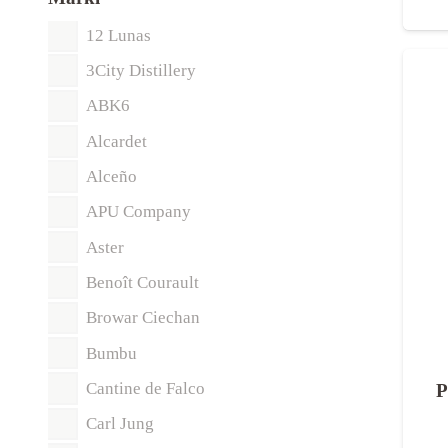
12 Lunas
3City Distillery
ABK6
Alcardet
Alceño
APU Company
Aster
Benoît Courault
Browar Ciechan
Bumbu
Cantine de Falco
P
Carl Jung