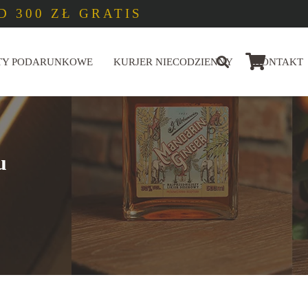
 300 ZŁ GRATIS
TY PODARUNKOWE
KURJER NIECODZIENNY
KONTAKT
u