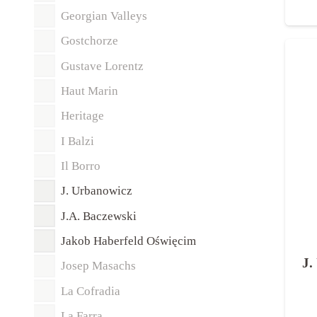
Georgian Valleys
Gostchorze
Gustave Lorentz
Haut Marin
Heritage
I Balzi
Il Borro
J. Urbanowicz
J.A. Baczewski
Jakob Haberfeld Oświęcim
J.
Josep Masachs
La Cofradia
La Farra