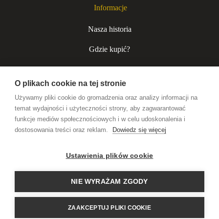
Informacje
Nasza historia
Gdzie kupić?
Kurjer niecodzienny
O plikach cookie na tej stronie
Współpraca B2B
Używamy pliki cookie do gromadzenia oraz analizy informacji na
temat wydajności i użyteczności strony, aby zagwarantować
funkcje mediów społecznościowych i w celu udoskonalenia i
Wódki premium
dostosowania treści oraz reklam.
Dowiedz się więcej
Likiery rzemieślnicze
Ustawienia plików cookie
Alkohole na prezent
NIE WYRAŻAM ZGODY
HISTORIA PISANA
ZAAKCEPTUJ PLIKI COOKIE
TOASTAMI