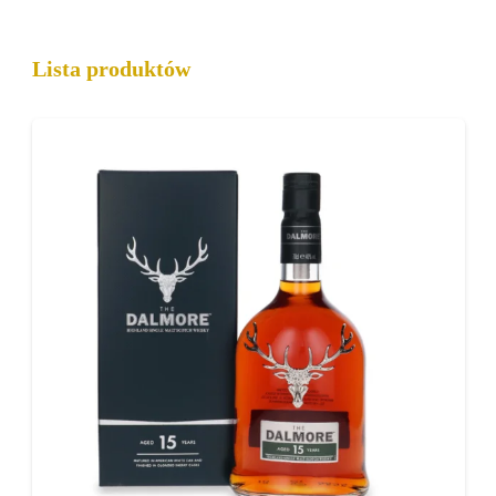
owoców, czekolady, przypraw i dębu.
To propozycja dla osób poszukujących
Lista produktów
eleganckiej, pełnej smaku szkockiej whisky
o wyrafinowanym charakterze.