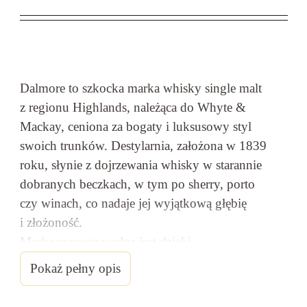
Dalmore to szkocka marka whisky single malt
z regionu Highlands, należąca do Whyte &
Mackay, ceniona za bogaty i luksusowy styl
swoich trunków. Destylarnia, założona w 1839
roku, słynie z dojrzewania whisky w starannie
dobranych beczkach, w tym po sherry, porto
czy winach, co nadaje jej wyjątkową głębię
i złożoność.
Marka rozpoznawalna jest dzięki
charakterystycznemu symbolowi jelenia
Pokaż pełny opis
na butelce, a jej whisky wyróżniają się
intensywnym aromatem z nutami suszonych