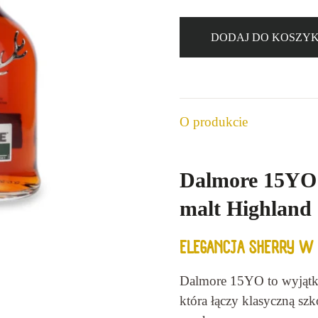
DODAJ DO KOSZY
ilość
Dalmore
15yo
40%
O produkcie
0,7l
Dalmore 15YO 0
malt Highland
ELEGANCJA SHERRY W
Dalmore 15YO to wyjątko
która łączy klasyczną sz