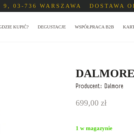
 9, 03-736 WARSZAWA
DOSTAWA OD
GDZIE KUPIĆ?
DEGUSTACJE
WSPÓŁPRACA B2B
KAR
DALMORE 
Producent:
Dalmore
699,00
zł
1 w magazynie