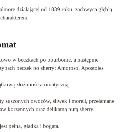
lmore działającej od 1839 roku, zachwyca głębią
charakterem.
omat
owo w beczkach po bourbonie, a następnie
h typach beczek po sherry: Amoroso, Apostoles
ątkową złożoność aromatyczną.
y suszonych owoców, śliwek i moreli, przełamane
aw korzennych oraz delikatną nutą sherry.
st pełna, gładka i bogata.