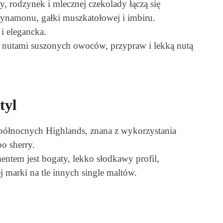
 rodzynek i mlecznej czekolady łączą się
cynamonu, gałki muszkatołowej i imbiru.
 i elegancka.
, z nutami suszonych owoców, przypraw i lekką nutą
tyl
 północnych Highlands, znana z wykorzystania
o sherry.
ntem jest bogaty, lekko słodkawy profil,
j marki na tle innych single maltów.