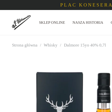
PLAC KONESERA
SKLEP ONLINE
NASZA HISTORIA
Strona główna
/
Whisky
/
Dalmore 15yo 40% 0,7l