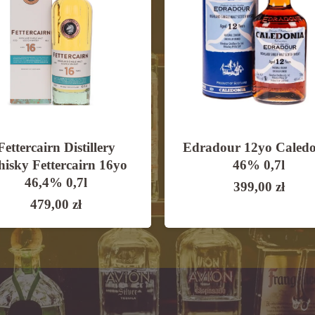
Fettercairn Distillery
Edradour 12yo Caled
isky Fettercairn 16yo
46% 0,7l
46,4% 0,7l
399,00
zł
479,00
zł