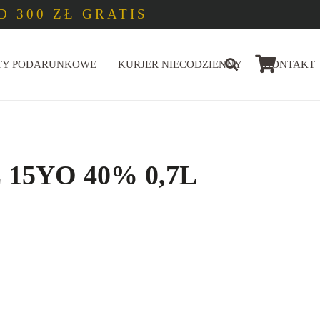
 300 ZŁ GRATIS
TY PODARUNKOWE
KURJER NIECODZIENNY
KONTAKT
15YO 40% 0,7L