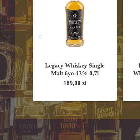
Whisky
Legacy Whiskey Single
0,7l
Malt 6yo 43% 0,7l
Wh
189,00
zł