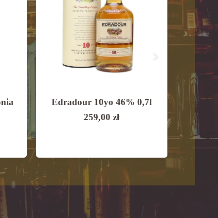
onia
Edradour 10yo 46% 0,7l
Wild 
Whi
259,00
zł