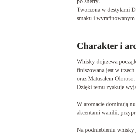
po sherry.
Tworzona w destylarni Da
smaku i wyrafinowanym 
Charakter i ar
Whisky dojrzewa początk
finiszowana jest w trzec
oraz Matusalem Oloroso.
Dzięki temu zyskuje wyj
W aromacie dominują nut
akcentami wanilii, przypr
Na podniebieniu whisky je