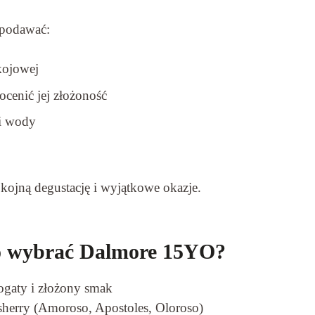
 podawać:
kojowej
ocenić jej złożoność
i wody
kojną degustację i wyjątkowe okazje.
o wybrać Dalmore 15YO?
ogaty i złożony smak
sherry (Amoroso, Apostoles, Oloroso)