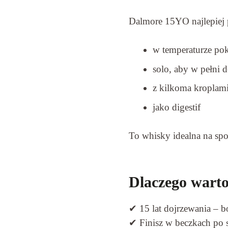
Dalmore 15YO najlepiej
w temperaturze po
solo, aby w pełni d
z kilkoma kroplam
jako digestif
To whisky idealna na spo
Dlaczego wart
✔ 15 lat dojrzewania – b
✔ Finisz w beczkach po 