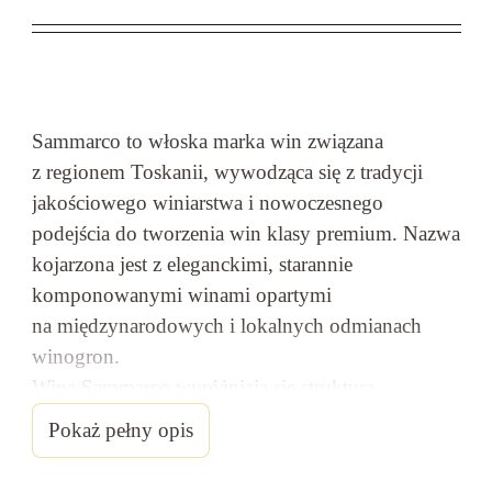
Sammarco to włoska marka win związana
z regionem Toskanii, wywodząca się z tradycji
jakościowego winiarstwa i nowoczesnego
podejścia do tworzenia win klasy premium. Nazwa
kojarzona jest z eleganckimi, starannie
komponowanymi winami opartymi
na międzynarodowych i lokalnych odmianach
winogron.
Wina Sammarco wyróżniają się strukturą,
złożonością i potencjałem dojrzewania, oferując
Pokaż pełny opis
bogaty aromat dojrzałych owoców, przypraw i nut
dębowych.