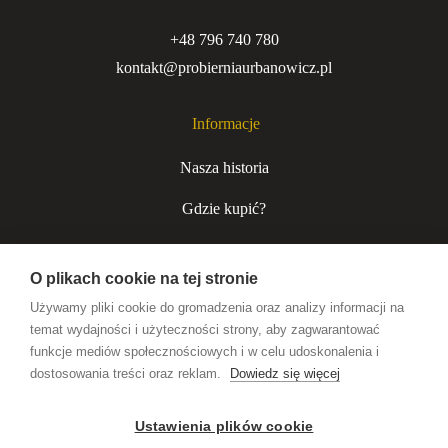
+48 796 740 780
kontakt@probierniaurbanowicz.pl
Informacje
Nasza historia
Gdzie kupić?
Kurjer niecodzienny
O plikach cookie na tej stronie
Współpraca B2B
Używamy pliki cookie do gromadzenia oraz analizy informacji na
temat wydajności i użyteczności strony, aby zagwarantować
funkcje mediów społecznościowych i w celu udoskonalenia i
Wódki premium
dostosowania treści oraz reklam.
Dowiedz się więcej
Likiery rzemieślnicze
Ustawienia plików cookie