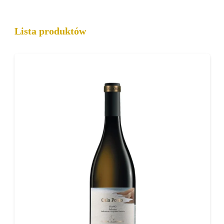
To propozycja dla osób poszukujących
wyrafinowanych, toskańskich win o eleganckim
Lista produktów
i nowoczesnym stylu.