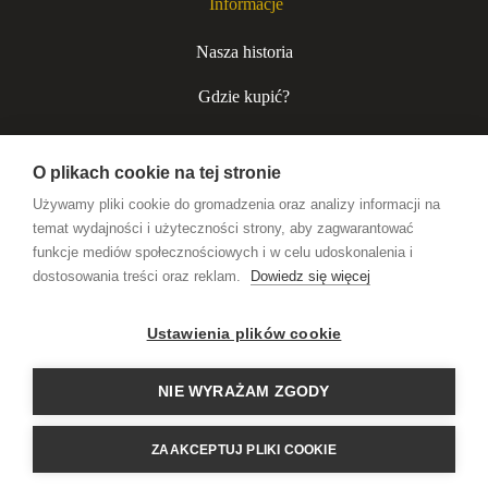
Informacje
Nasza historia
Gdzie kupić?
Kurjer niecodzienny
O plikach cookie na tej stronie
Współpraca B2B
Używamy pliki cookie do gromadzenia oraz analizy informacji na
temat wydajności i użyteczności strony, aby zagwarantować
funkcje mediów społecznościowych i w celu udoskonalenia i
Wódki premium
dostosowania treści oraz reklam.
Dowiedz się więcej
Likiery rzemieślnicze
Ustawienia plików cookie
Alkohole na prezent
NIE WYRAŻAM ZGODY
HISTORIA PISANA
ZAAKCEPTUJ PLIKI COOKIE
TOASTAMI