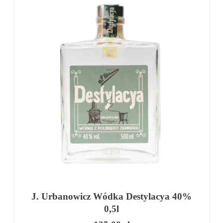
W ofercie dostępne są między innymi:
klasyczne wódki czyste
wódki premium
wódki zbożowe i ziemniaczane
butelki 0,5 l idealne na wesele
👉 Dzięki szerokiemu wyborowi łatwo dopasujesz
alkohol do liczby gości i charakteru uroczystości.
FAQ – najczęściej zadawane pytania
Ile wódki na wesele na 100 osób?
J. Urbanowicz Wódka Destylacya 40%
Najczęściej około 50–70 litrów, w zależności
0,5l
od stylu przyjęcia.