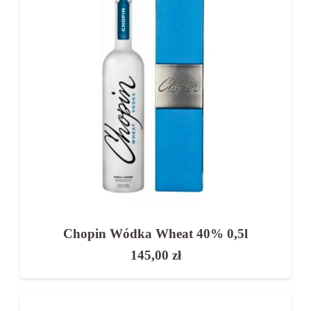
Przy planowaniu wesela warto pamiętać o:
odpowiedniej liczbie butelek
zapasie alkoholu
różnorodności (np. dodatkowe wina lub
nalewki)
estetyce butelek (ważne przy dekoracji
stołów)
Wódka weselna w naszej ofercie
Chopin Wódka Wheat 40% 0,5l
W naszym sklepie znajdziesz
starannie wybrane
145,00
zł
wódki idealne na wesele
, które łączą wysoką
jakość z dobrą ceną.