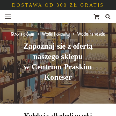
DOSTAWA OD 300 ZŁ GRATIS
Strona główna
Wódki i okowity
Wódka na wesele
Zapoznaj się z ofertą
naszego sklepu
w Centrum Praskim
Koneser
Kolekcja alkoholi marki