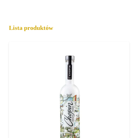
Jaka wódka na wesele będzie
Lista produktów
najlepsza?
Wybór odpowiedniej wódki na wesele ma duże
znaczenie dla komfortu gości. Najlepiej sprawdzają
się alkohole o łagodnym i neutralnym smaku,
które są dobrze tolerowane przez większość osób.
Najczęściej wybierane są:
wódki czyste o mocy 40%
wódki zbożowe lub ziemniaczane
alkohole o delikatnym i neutralnym smaku
butelki 0,5 l – standard na wesela