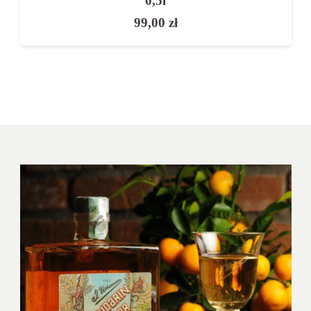
0,5l
99,00
zł