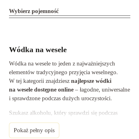
Wybierz pojemność
Wódka na wesele
Wódka na wesele to jeden z najważniejszych
elementów tradycyjnego przyjęcia weselnego.
W tej kategorii znajdziesz
najlepsze wódki
na wesele dostępne online
– łagodne, uniwersalne
i sprawdzone podczas dużych uroczystości.
Szukasz alkoholu, który sprawdzi się podczas
toastów i całonocnej zabawy?
Wybierz wódkę
weselną dopasowaną do liczby gości i zamów
Pokaż pełny opis
online z szybką dostawą.