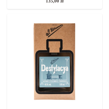
135,00
zł
Jaka wódka na wesele jest najlepsza?
Łagodna, czysta i sprawdzona – najlepiej
klasyczna wódka 40%.
Czy warto kupić wódkę premium na wesele?
Tak, szczególnie na stoły główne lub dla gości
VIP.