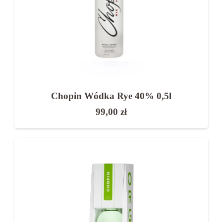
alkohole, takie jak wino czy nalewki.
Jak wybrać dobrą wódkę weselną?
Przy wyborze zwróć uwagę na:
łagodność smaku
Chopin Wódka Rye 40% 0,5l
jakość destylacji
99,00
zł
opinię o produkcie
stosunek jakości do ceny
Dobrze dobrana wódka weselna zapewnia komfort
gości i lepsze samopoczucie następnego dnia.
Jak podawać wódkę na wesele?