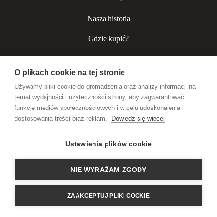
Nasza historia
Gdzie kupić?
Kurjer niecodzienny
O plikach cookie na tej stronie
Współpraca B2B
Używamy pliki cookie do gromadzenia oraz analizy informacji na
temat wydajności i użyteczności strony, aby zagwarantować
funkcje mediów społecznościowych i w celu udoskonalenia i
Wódki premium
dostosowania treści oraz reklam.
Dowiedz się więcej
Likiery rzemieślnicze
Ustawienia plików cookie
Alkohole na prezent
NIE WYRAŻAM ZGODY
HISTORIA PISANA
ZAAKCEPTUJ PLIKI COOKIE
TOASTAMI