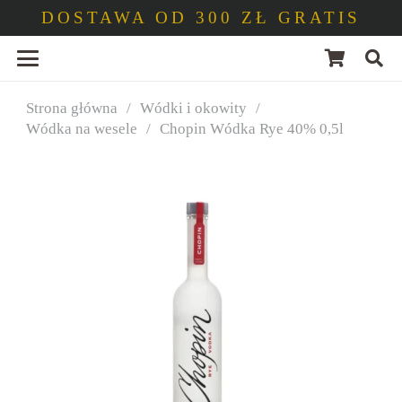
DOSTAWA OD 300 ZŁ GRATIS
Strona główna
/
Wódki i okowity
/
Wódka na wesele
/
Chopin Wódka Rye 40% 0,5l