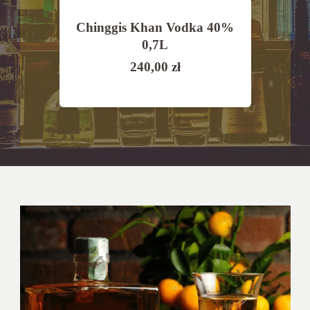
a
Chinggis Khan Vodka 40%
Old
a
0,7L
Man
,7l
240,00
zł