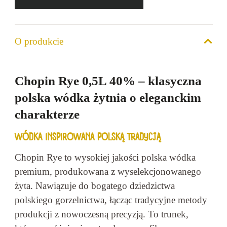
ilość
Chopin
Wódka
O produkcie
Rye
40%
0,5l
Chopin Rye 0,5L 40% – klasyczna
polska wódka żytnia o eleganckim
charakterze
WÓDKA INSPIROWANA POLSKĄ TRADYCJĄ
Chopin Rye to wysokiej jakości polska wódka
premium, produkowana z wyselekcjonowanego
żyta. Nawiązuje do bogatego dziedzictwa
polskiego gorzelnictwa, łącząc tradycyjne metody
produkcji z nowoczesną precyzją. To trunek,