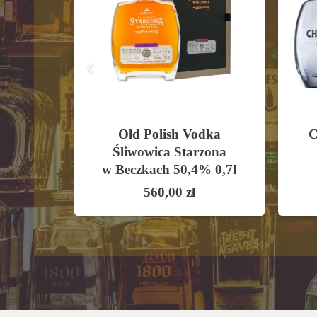
Wódka
Old Polish Vodka
C
0,7l
Śliwowica Starzona
w Beczkach 50,4% 0,7l
560,00
zł