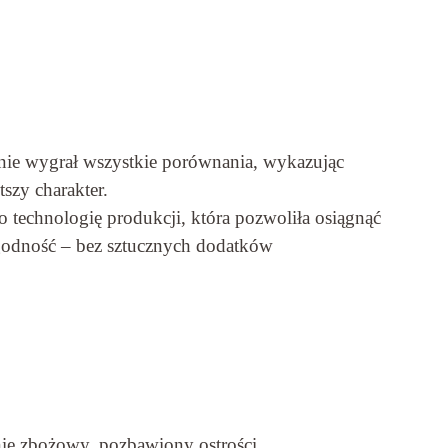
śnie wygrał wszystkie porównania, wykazując
tszy charakter.
 technologię produkcji, która pozwoliła osiągnąć
agodność – bez sztucznych dodatków
lnie zbożowy, pozbawiony ostrości.