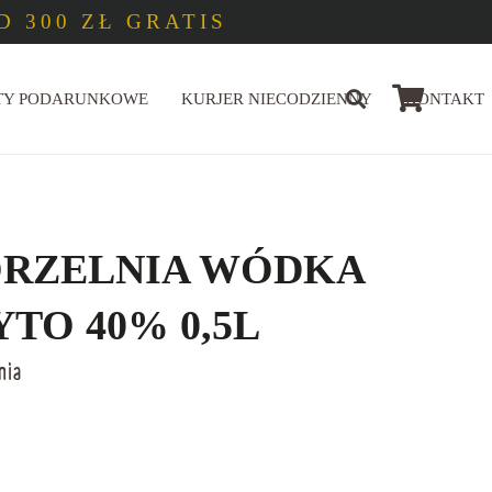
 300 ZŁ GRATIS
TY PODARUNKOWE
KURJER NIECODZIENNY
KONTAKT
RZELNIA WÓDKA
TO 40% 0,5L
nia