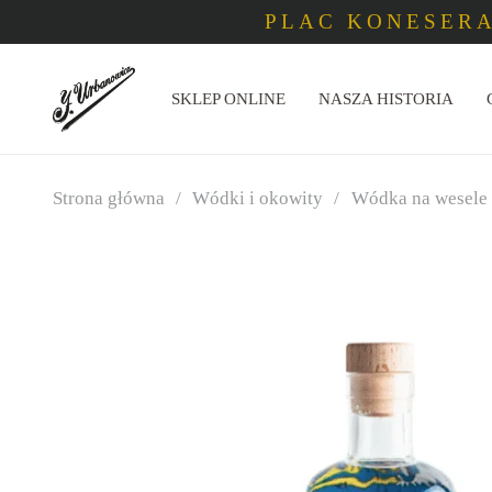
PLAC KONESERA
SKLEP ONLINE
NASZA HISTORIA
Strona główna
/
Wódki i okowity
/
Wódka na wesele