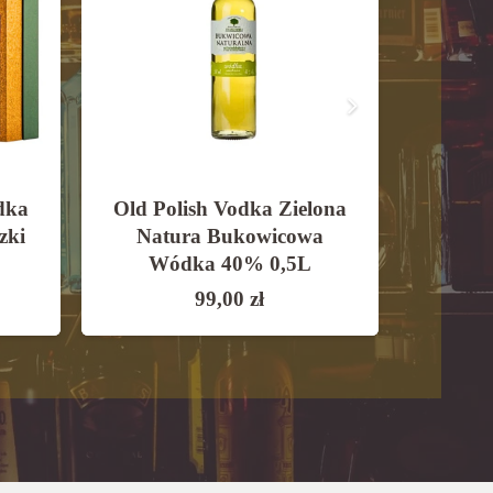
dka
Old Polish Vodka Zielona
J. U
zki
Natura Bukowicowa
Des
Wódka 40% 0,5L
99,00
zł