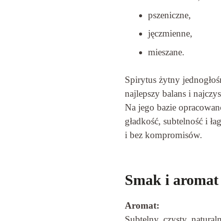
pszeniczne,
jęczmienne,
mieszane.
Spirytus żytny jednogło
najlepszy balans i najczys
Na jego bazie opracowano
gładkość, subtelność i ł
i bez kompromisów.
Smak i aromat
Aromat:
Subtelny, czysty, natura