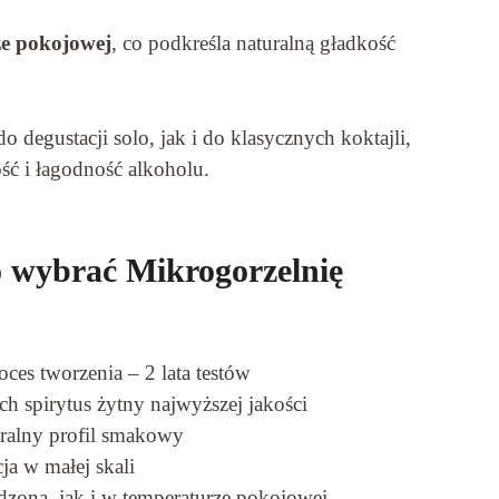
ze pokojowej
, co podkreśla naturalną gładkość
 degustacji solo, jak i do klasycznych koktajli,
ość i łagodność alkoholu.
o wybrać Mikrogorzelnię
s tworzenia – 2 lata testów
h spirytus żytny najwyższej jakości
uralny profil smakowy
a w małej skali
dzona, jak i w temperaturze pokojowej