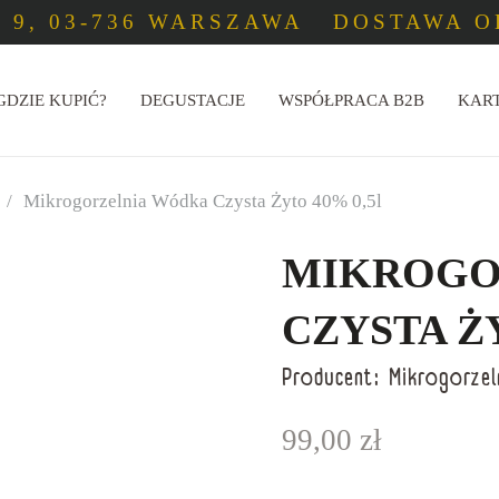
 9, 03-736 WARSZAWA
DOSTAWA OD
GDZIE KUPIĆ?
DEGUSTACJE
WSPÓŁPRACA B2B
KAR
/
Mikrogorzelnia Wódka Czysta Żyto 40% 0,5l
MIKROGO
CZYSTA ŻY
Producent:
Mikrogorzel
99,00
zł