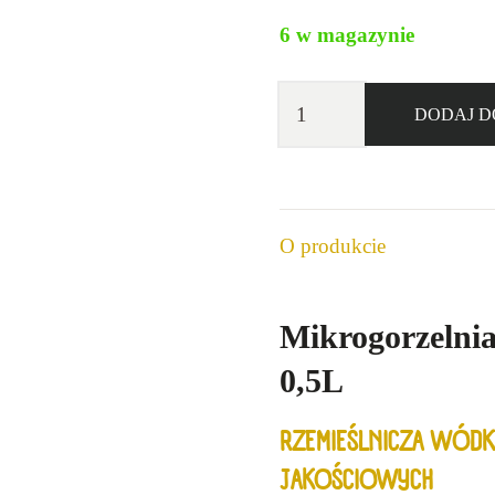
6 w magazynie
ilość
DODAJ D
Mikrogorzelnia
Wódka
Czysta
Żyto
O produkcie
40%
0,5l
Mikrogorzelni
0,5L
RZEMIEŚLNICZA WÓD
JAKOŚCIOWYCH