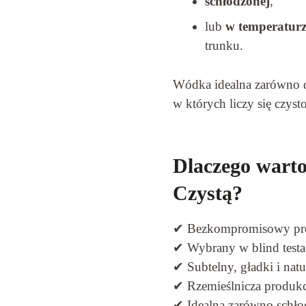
schłodzonej
,
lub
w temperatur
trunku.
Wódka idealna zarówno do
w których liczy się czyst
Dlaczego wart
Czystą?
✔ Bezkompromisowy proce
✔ Wybrany w blind testac
✔ Subtelny, gładki i nat
✔ Rzemieślnicza produkcj
✔ Idealna zarówno schło