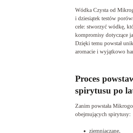
Wódka Czysta od Mikrogor
i dziesiątek testów poró
cele: stworzyć wódkę, któ
kompromisy dotyczące ja
Dzięki temu powstał uni
aromacie i wyjątkowo ha
Proces powstaw
spirytusu po la
Zanim powstała Mikrogorz
obejmujących spirytusy:
ziemniaczane,