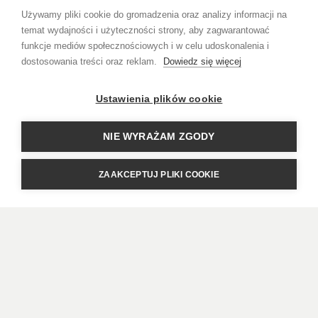
Używamy pliki cookie do gromadzenia oraz analizy informacji na
temat wydajności i użyteczności strony, aby zagwarantować
Warunki zakupu
funkcje mediów społecznościowych i w celu udoskonalenia i
dostosowania treści oraz reklam.
Dowiedz się więcej
Polityka prywatności
Ustawienia plików cookie
Regulamin
NIE WYRAŻAM ZGODY
PROBIERNIA URBANOWICZ sp. z o.o.
ZAAKCEPTUJ PLIKI COOKIE
Plac Konesera 9, 03-736 Warszawa, Polska
NIP: 5252877171
KRS: 0000922408
REGON: 389990076
Kontakt
+48 796 740 780