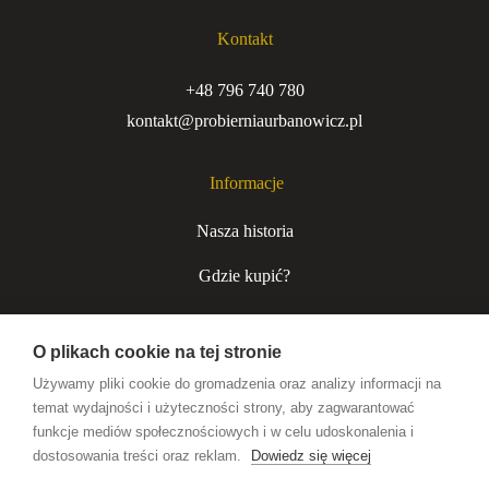
Kontakt
+48 796 740 780
kontakt@probierniaurbanowicz.pl
Informacje
Nasza historia
Gdzie kupić?
Kurjer niecodzienny
O plikach cookie na tej stronie
Współpraca B2B
Używamy pliki cookie do gromadzenia oraz analizy informacji na
temat wydajności i użyteczności strony, aby zagwarantować
funkcje mediów społecznościowych i w celu udoskonalenia i
Wódki premium
dostosowania treści oraz reklam.
Dowiedz się więcej