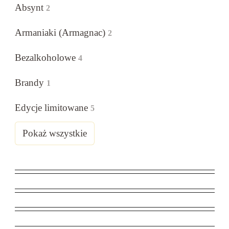
Absynt
2
Armaniaki (Armagnac)
2
Bezalkoholowe
4
Brandy
1
Edycje limitowane
5
Pokaż wszystkie