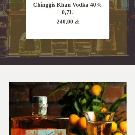
a
Chinggis Khan Vodka 40%
Old
a
0,7L
Man
,7l
240,00
zł