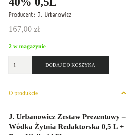
40% 0,5L
Producent:
J. Urbanowicz
167,00
zł
2 w magazynie
ilość
DODAJ DO KOSZYKA
J.
Urbanowicz
Zestaw
O produkcie
Prezentowy
Redaktorska
Plus
J. Urbanowicz Zestaw Prezentowy –
Kieliszki
Wódka Żytnia Redaktorska 0,5 L +
40%