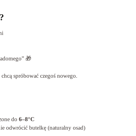
?
mi
wiadomego” 🎁
y chcą spróbować czegoś nowego.
zone do
6–8°C
ie odwrócić butelkę (naturalny osad)