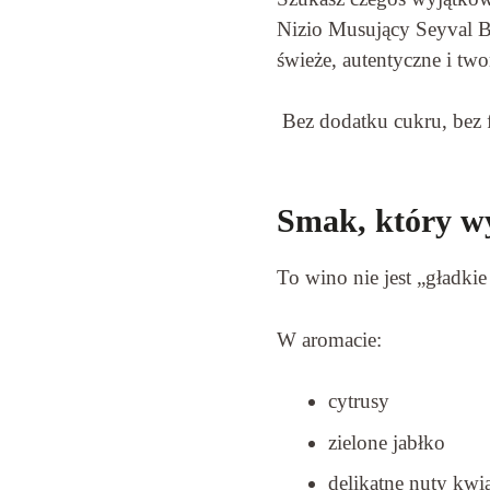
Nizio Musujący Seyval Bl
świeże, autentyczne i t
Bez dodatku cukru, bez fil
Smak, który wy
To wino nie jest „gładkie 
W aromacie:
cytrusy
zielone jabłko
delikatne nuty kwi