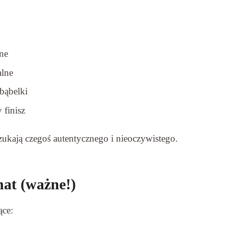
zne
alne
 bąbelki
 finisz
szukają czegoś autentycznego i nieoczywistego.
nat (ważne!)
ące: