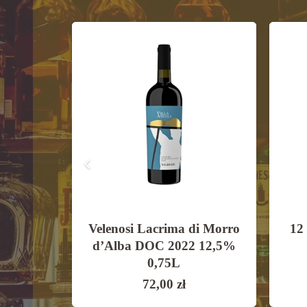
co
Velenosi Lacrima di Morro
12
ivo di
d’Alba DOC 2022 12,5%
0,75L
0,75L
72,00
zł