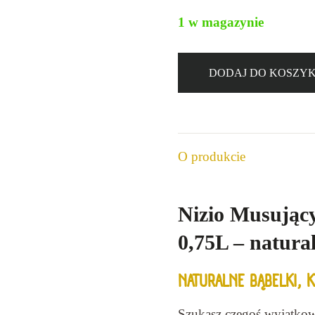
1 w magazynie
DODAJ DO KOSZY
ilość
Winnica
Nizio
Sanna
O produkcie
Seyval
Blanc
Mus
Nizio Musując
12,5%
0,75L – natural
0,75l
NATURALNE BĄBELKI, K
Szukasz czegoś wyjątkow