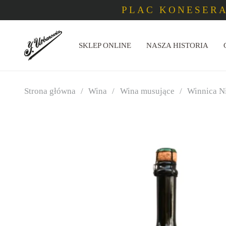
PLAC KONESERA
SKLEP ONLINE
NASZA HISTORIA
Strona główna
/
Wina
/
Wina musujące
/
Winnica N