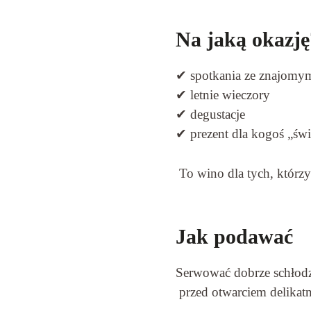
Na jaką okazję
✔ spotkania ze znajomy
✔ letnie wieczory
✔ degustacje
✔ prezent dla kogoś „ś
To wino dla tych, którz
Jak podawać
Serwować dobrze schłod
przed otwarciem delikatn