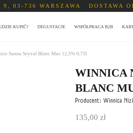
 9, 03-736 WARSZAWA
DOSTAWA OD
GDZIE KUPIĆ?
DEGUSTACJE
WSPÓŁPRACA B2B
KAR
izio Sanna Seyval Blanc Mus 12,5% 0,75l
WINNICA 
BLANC MUS
Producent:
Winnica Niz
135,00
zł