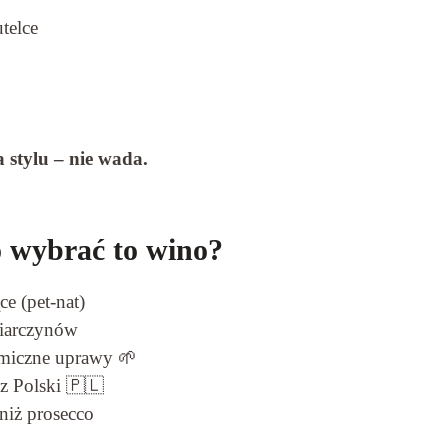
telce
 stylu – nie wada.
 wybrać to wino?
e (pet-nat)
siarczynów
amiczne uprawy 🌱
z Polski 🇵🇱
niż prosecco