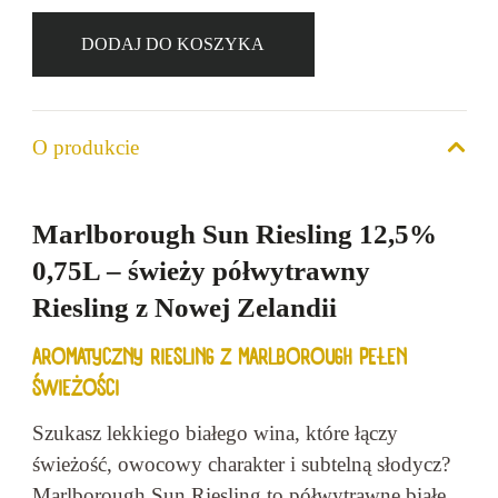
DODAJ DO KOSZYKA
ilość
Marlborough
Sun
O produkcie
Riesling
12,5%
0,75L
Marlborough Sun Riesling 12,5%
0,75L – świeży półwytrawny
Riesling z Nowej Zelandii
AROMATYCZNY RIESLING Z MARLBOROUGH PEŁEN
ŚWIEŻOŚCI
Szukasz lekkiego białego wina, które łączy
świeżość, owocowy charakter i subtelną słodycz?
Marlborough Sun Riesling to półwytrawne białe