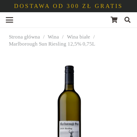
DOSTAWA OD 300 ZŁ GRATIS
Strona główna
/
Wina
/
Wina białe
/
Marlborough Sun Riesling 12,5% 0,75L