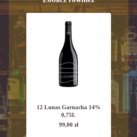
Morro
12 Lunas Garnacha 14%
Vall
2,5%
0,75L
Ri
99,00
zł