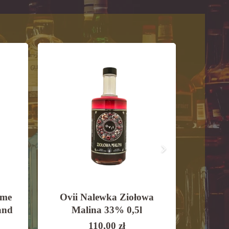
yme
Ovii Nalewka Ziołowa
Ovii 
and
Malina 33% 0,5l
Wi
110,00
zł