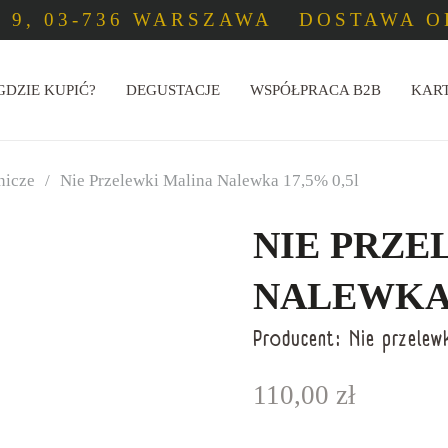
 9, 03-736 WARSZAWA
DOSTAWA OD
GDZIE KUPIĆ?
DEGUSTACJE
WSPÓŁPRACA B2B
KAR
nicze
/
Nie Przelewki Malina Nalewka 17,5% 0,5l
NIE PRZE
NALEWKA 
Producent:
Nie przelew
110,00
zł