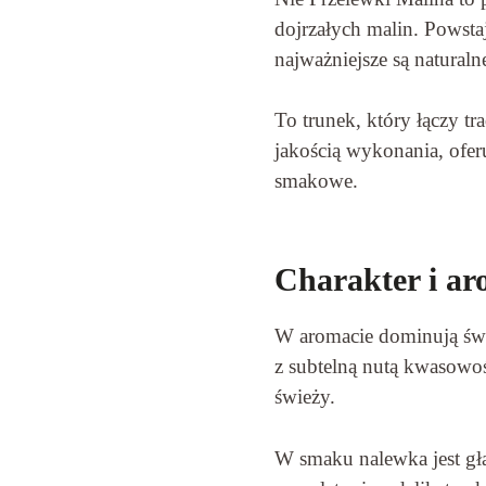
dojrzałych malin. Powstaj
najważniejsze są naturaln
To trunek, który łączy t
jakością wykonania, ofer
smakowe.
Charakter i ar
W aromacie dominują świe
z subtelną nutą kwasowoś
świeży.
W smaku nalewka jest gł