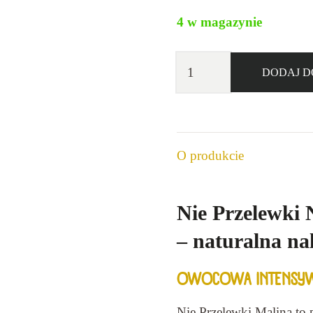
4 w magazynie
ilość
DODAJ D
Nie Przelewki
Malina
Nalewka
17,5%
O produkcie
0,5l
Nie Przelewki
– naturalna n
OWOCOWA INTENSYWN
Nie Przelewki Malina to 