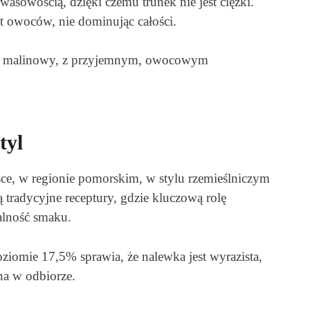
kwasowością, dzięki czemu trunek nie jest ciężki.
t owoców, nie dominując całości.
gi i malinowy, z przyjemnym, owocowym
tyl
ce, w regionie pomorskim, w stylu rzemieślniczym
ą tradycyjne receptury, gdzie kluczową rolę
alność smaku.
ziomie 17,5% sprawia, że nalewka jest wyrazista,
na w odbiorze.