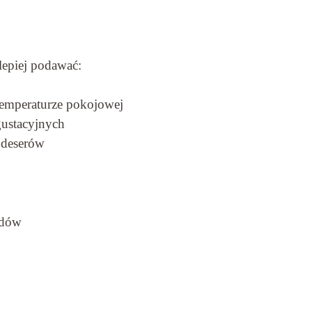
lepiej podawać:
temperaturze pokojowej
gustacyjnych
 deserów
odów