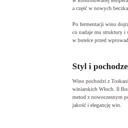
w kontrolowanej tempera
a część w nowych beczka
Po fermentacji wino dojr
co nadaje mu struktury i
w butelce przed wprowad
Styl i pochodze
Wino pochodzi z Toskanii
winiarskich Włoch. Il Bo
metod z nowoczesnym pod
jakość i elegancję win.