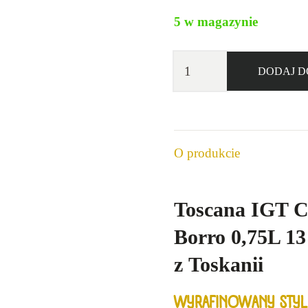
5 w magazynie
ilość
DODAJ D
Il
Borro
Lamelle
Toscana
O produkcie
Igt
2023
12,5%
Toscana IGT C
0,75l
Borro 0,75L 13
z Toskanii
WYRAFINOWANY STYL 