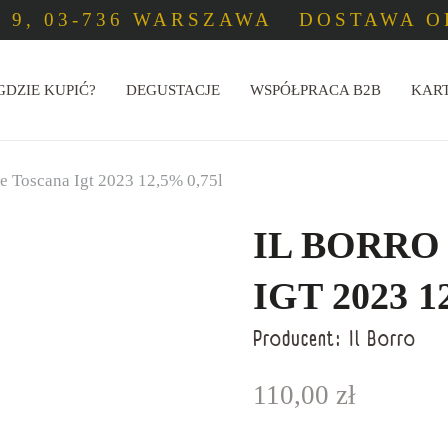
 9, 03-736 WARSZAWA
DOSTAWA OD
GDZIE KUPIĆ?
DEGUSTACJE
WSPÓŁPRACA B2B
KAR
le Toscana Igt 2023 12,5% 0,75l
IL BORRO
IGT 2023 1
Producent:
Il Borro
110,00
zł