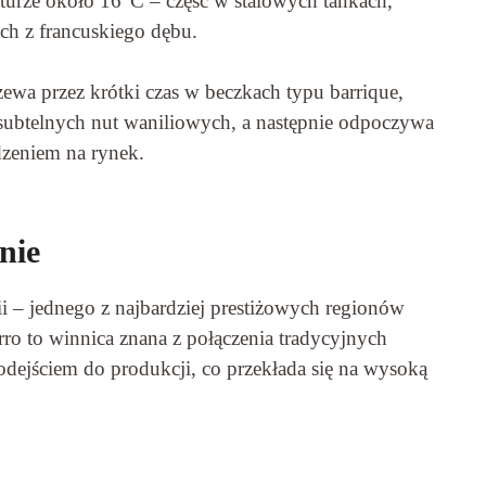
turze około 16°C – część w stalowych tankach,
ch z francuskiego dębu.
zewa przez krótki czas w beczkach typu barrique,
 subtelnych nut waniliowych, a następnie odpoczywa
zeniem na rynek.
nie
 – jednego z najbardziej prestiżowych regionów
rro to winnica znana z połączenia tradycyjnych
ejściem do produkcji, co przekłada się na wysoką