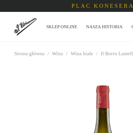
PLAC KONESERA
SKLEP ONLINE
NASZA HISTORIA
Strona główna
/
Wina
/
Wina białe
/
Il Borro Lamel