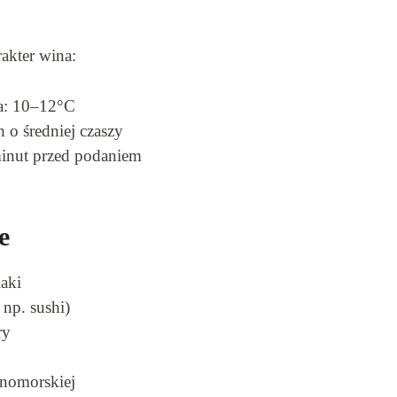
akter wina:
a: 10–12°C
h o średniej czaszy
minut przed podaniem
e
aki
np. sushi)
ry
nomorskiej