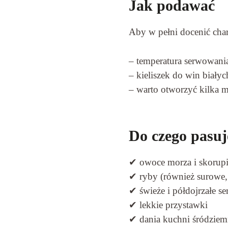
Jak podawać
Aby w pełni docenić char
– temperatura serwowani
– kieliszek do win białyc
– warto otworzyć kilka 
Do czego pasuj
✔ owoce morza i skorupi
✔ ryby (również surowe, 
✔ świeże i półdojrzałe se
✔ lekkie przystawki
✔ dania kuchni śródziem