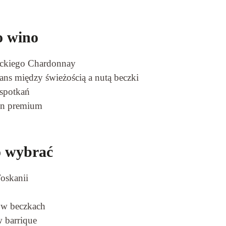
o wino
nckiego Chardonnay
ans między świeżością a nutą beczki
 spotkań
in premium
o wybrać
oskanii
 w beczkach
 barrique