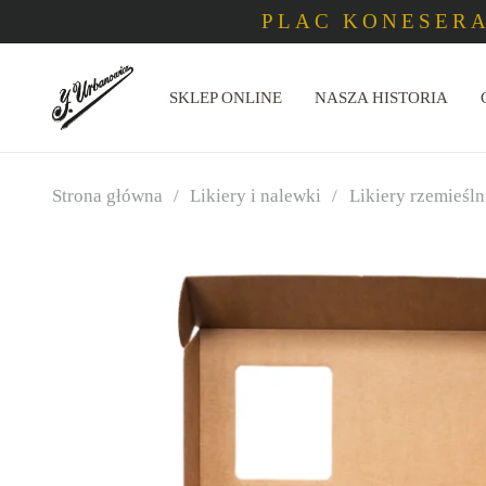
PLAC KONESERA
SKLEP ONLINE
NASZA HISTORIA
Strona główna
/
Likiery i nalewki
/
Likiery rzemieśln