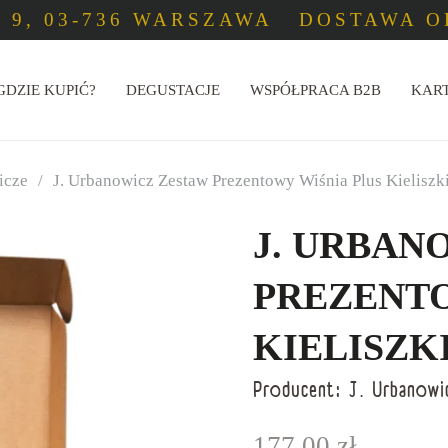
 9, 03-736 WARSZAWA
DOSTAWA OD
GDZIE KUPIĆ?
DEGUSTACJE
WSPÓŁPRACA B2B
KAR
icze
/
J. Urbanowicz Zestaw Prezentowy Wiśnia Plus Kieliszk
J. URBAN
PREZENTO
KIELISZKI
Producent:
J. Urbanowi
177,00
zł