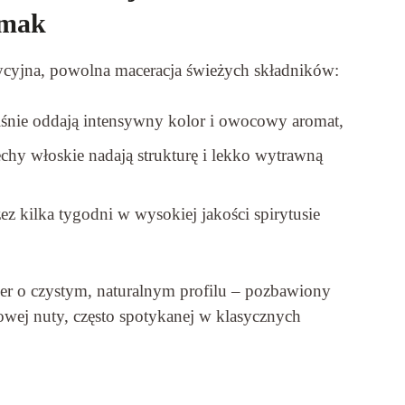
smak
adycyjna, powolna maceracja świeżych składników:
wiśnie oddają intensywny kolor i owocowy aromat,
echy włoskie nadają strukturę i lekko wytrawną
ez kilka tygodni w wysokiej jakości spirytusie
ier o czystym, naturalnym profilu – pozbawiony
kowej nuty, często spotykanej w klasycznych