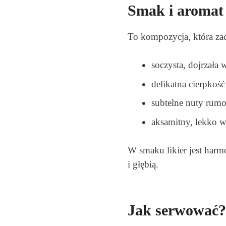
Smak i aromat 
To kompozycja, która za
soczysta, dojrzała w
delikatna cierpkoś
subtelne nuty rum
aksamitny, lekko w
W smaku likier jest harmo
i głębią.
Jak serwować?