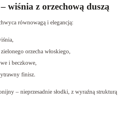
– wiśnia z orzechową duszą
chwyca równowagą i elegancją:
iśnia,
ć zielonego orzecha włoskiego,
owe i beczkowe,
ytrawny finisz.
nijny – nieprzesadnie słodki, z wyraźną strukturą