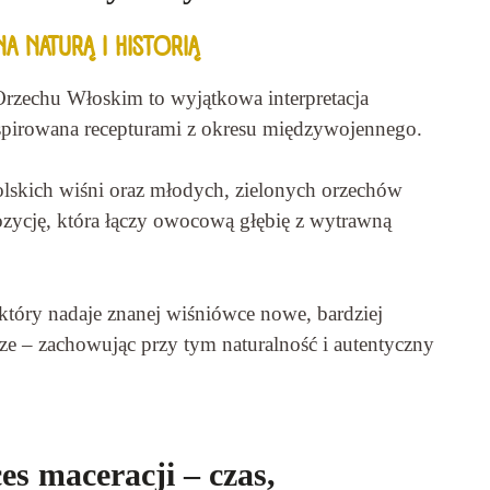
A NATURĄ I HISTORIĄ
Orzechu Włoskim to wyjątkowa interpretacja
nspirowana recepturami z okresu międzywojennego.
olskich wiśni oraz młodych, zielonych orzechów
zycję, która łączy owocową głębię z wytrawną
 który nadaje znanej wiśniówce nowe, bardziej
cze – zachowując przy tym naturalność i autentyczny
es maceracji – czas,