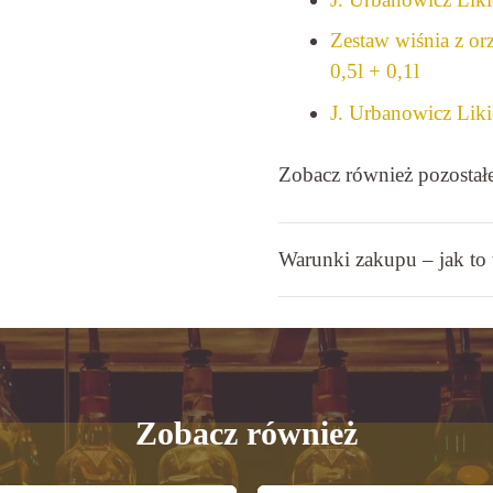
Zestaw wiśnia z or
0,5l + 0,1l
J. Urbanowicz Liki
Zobacz również pozostałe
Warunki zakupu – jak to
Zobacz również