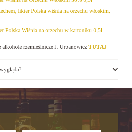
zechem, likier Polska wiśnia na orzechu włoskim,
er Polska Wiśnia na orzechu w kartoniku 0,5l
 alkohole rzemieślnicze J. Urbanowicz
TUTAJ
 wygląda?