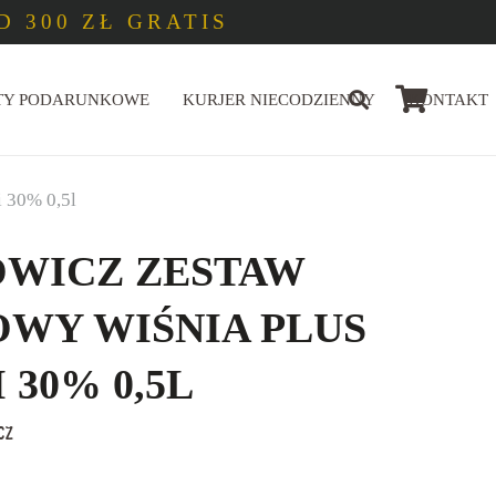
 300 ZŁ GRATIS
TY PODARUNKOWE
KURJER NIECODZIENNY
KONTAKT
i 30% 0,5l
OWICZ ZESTAW
WY WIŚNIA PLUS
 30% 0,5L
cz