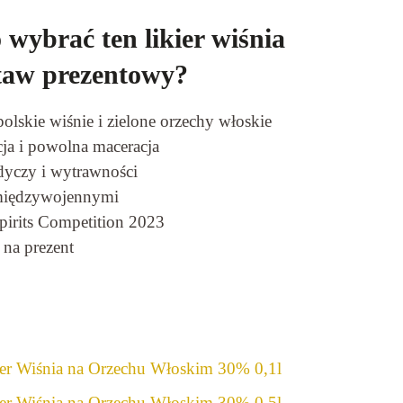
 wybrać ten likier wiśnia
taw prezentowy?
olskie wiśnie i zielone orzechy włoskie
ja i powolna maceracja
yczy i wytrawności
 międzywojennymi
irits Competition 2023
 na prezent
ier Wiśnia na Orzechu Włoskim 30% 0,1l
ier Wiśnia na Orzechu Włoskim 30% 0,5l