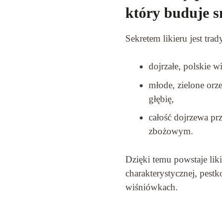
który buduje 
Sekretem likieru jest tr
dojrzałe, polskie 
młode, zielone orz
głębię,
całość dojrzewa prz
zbożowym.
Dzięki temu powstaje lik
charakterystycznej, pest
wiśniówkach.