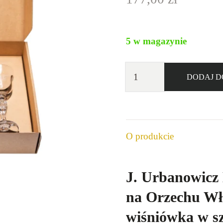
5 w magazynie
ilość
DODAJ D
J.
Urbanowicz
Zestaw
Prezentowy
O produkcie
Wiśnia
Plus
Kieliszki
J. Urbanowicz 
30%
na Orzechu Wł
0,5l
wiśniówka w s