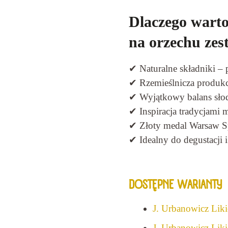
Dlaczego warto
na orzechu zes
✔ Naturalne składniki – p
✔ Rzemieślnicza produkc
✔ Wyjątkowy balans słod
✔ Inspiracja tradycjami
✔ Złoty medal Warsaw Sp
✔ Idealny do degustacji i
DOSTĘPNE WARIANTY
J. Urbanowicz Lik
J. Urbanowicz Lik