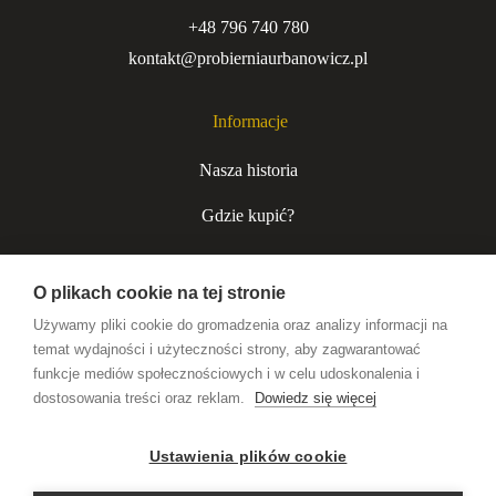
+48 796 740 780
kontakt@probierniaurbanowicz.pl
Informacje
Nasza historia
Gdzie kupić?
Kurjer niecodzienny
O plikach cookie na tej stronie
Współpraca B2B
Używamy pliki cookie do gromadzenia oraz analizy informacji na
temat wydajności i użyteczności strony, aby zagwarantować
funkcje mediów społecznościowych i w celu udoskonalenia i
Wódki premium
dostosowania treści oraz reklam.
Dowiedz się więcej
Likiery rzemieślnicze
Ustawienia plików cookie