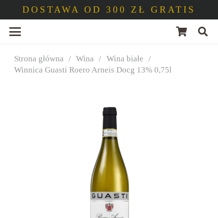
DOSTAWA OD 300 ZŁ GRATIS
Strona główna
/
Wina
/
Wina białe
/
Winnica Guasti Roero Arneis Docg 13% 0,75l