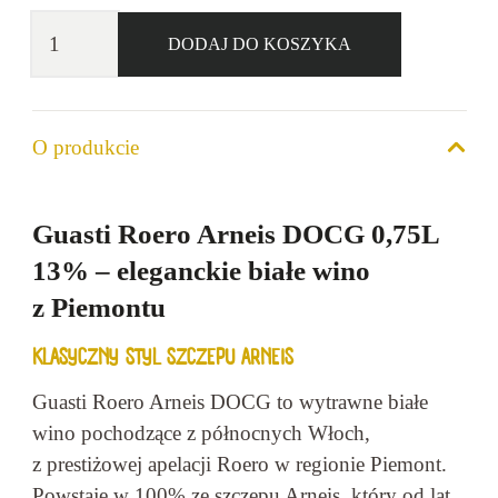
ilość
DODAJ DO KOSZYKA
Winnica
Guasti
Roero
O produkcie
Arneis
Docg
13%
Guasti Roero Arneis DOCG 0,75L
0,75l
13% – eleganckie białe wino
z Piemontu
KLASYCZNY STYL SZCZEPU ARNEIS
Guasti Roero Arneis DOCG to wytrawne białe
wino pochodzące z północnych Włoch,
z prestiżowej apelacji Roero w regionie Piemont.
Powstaje w 100% ze szczepu Arneis, który od lat