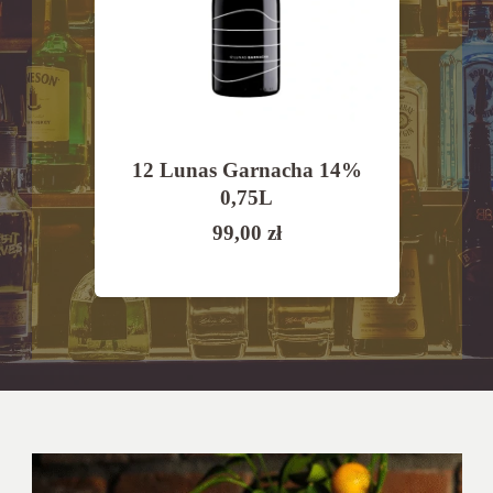
Morro
12 Lunas Garnacha 14%
Vall
2,5%
0,75L
Ri
99,00
zł