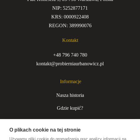
NIP: 5252877171
KRS: 0000922408
REGON: 389990076
Kontakt
+48 796 740 780
kontakt@probierniaurbanowicz.pl
Informacje
Nasza historia
Gdzie kupić?
Kurjer niecodzienny
O plikach cookie na tej stronie
Współpraca B2B
Używamy pliki cookie do gromadzenia oraz analizy informacji na