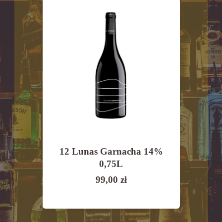
Morro
12 Lunas Garnacha 14%
Vall
2,5%
0,75L
Ri
99,00
zł