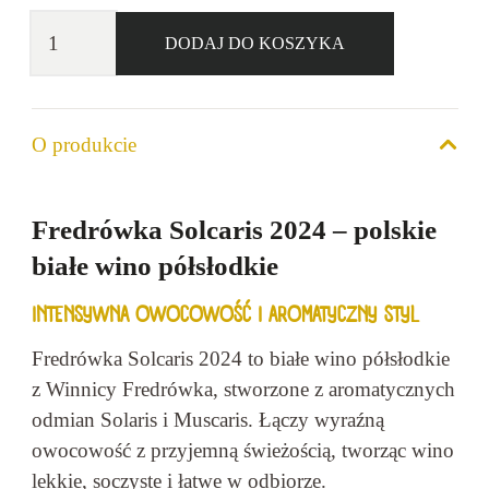
ilość
DODAJ DO KOSZYKA
Winnica
Fredrówka
Solcaris
O produkcie
11%
0,75l
Fredrówka Solcaris 2024 – polskie
białe wino półsłodkie
INTENSYWNA OWOCOWOŚĆ I AROMATYCZNY STYL
Fredrówka Solcaris 2024 to białe wino półsłodkie
z Winnicy Fredrówka, stworzone z aromatycznych
odmian Solaris i Muscaris. Łączy wyraźną
owocowość z przyjemną świeżością, tworząc wino
lekkie, soczyste i łatwe w odbiorze.