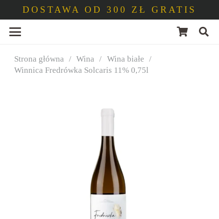
DOSTAWA OD 300 ZŁ GRATIS
Strona główna
/
Wina
/
Wina białe
/
Winnica Fredrówka Solcaris 11% 0,75l