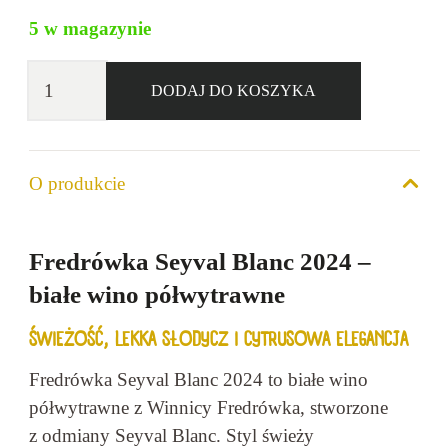
5 w magazynie
ilość
DODAJ DO KOSZYKA
Winnica
Fredrówka
Seyval
O produkcie
Blanc
2024
12,5%
Fredrówka Seyval Blanc 2024 –
0,75l
białe wino półwytrawne
ŚWIEŻOŚĆ, LEKKA SŁODYCZ I CYTRUSOWA ELEGANCJA
Fredrówka Seyval Blanc 2024 to białe wino
półwytrawne z Winnicy Fredrówka, stworzone
z odmiany Seyval Blanc. Styl świeży