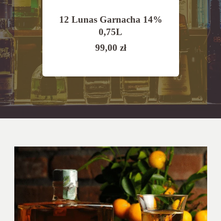
Morro
12 Lunas Garnacha 14%
Vall
2,5%
0,75L
Ri
99,00
zł