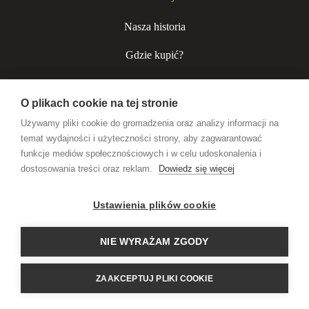
Nasza historia
Gdzie kupić?
Kurjer niecodzienny
O plikach cookie na tej stronie
Współpraca B2B
Używamy pliki cookie do gromadzenia oraz analizy informacji na
temat wydajności i użyteczności strony, aby zagwarantować
funkcje mediów społecznościowych i w celu udoskonalenia i
Wódki premium
dostosowania treści oraz reklam.
Dowiedz się więcej
Likiery rzemieślnicze
Ustawienia plików cookie
Alkohole na prezent
NIE WYRAŻAM ZGODY
HISTORIA PISANA
ZAAKCEPTUJ PLIKI COOKIE
TOASTAMI