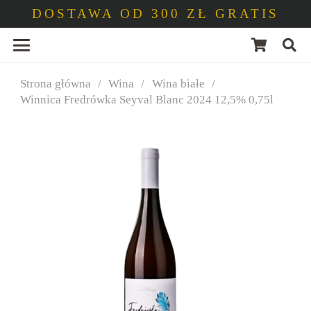
DOSTAWA OD 300 ZŁ GRATIS
Strona główna
/
Wina
/
Wina białe
/
Winnica Fredrówka Seyval Blanc 2024 12,5% 0,75l