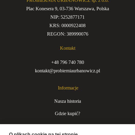
PROBIERNIA URBANOWICZ sp. z o.o.
Plac Konesera 9, 03-736 Warszawa, Polska
NIP: 5252877171
KRS: 0000922408
REGON: 389990076
Kontakt
+48 796 740 780
kontakt@probierniaurbanowicz.pl
Informacje
Nasza historia
Gdzie kupić?
Kurjer niecodzienny
O plikach cookie na tej stronie