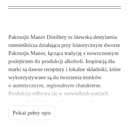
Pakruojis Manor Distillery to litewska destylarnia
rzemieślnicza działająca przy historycznym dworze
Pakruojis Manor, łącząca tradycję z nowoczesnym
podejściem do produkcji alkoholi. Inspiracją dla
marki są dawne receptury i lokalne składniki, które
wykorzystywane są do tworzenia trunków
o autentycznym, regionalnym charakterze.
Produkcja odbywa się w niewielkich partiach,
z dużą dbałością o jakość, smak i detale,
co pozwala zachować unikalny profil każdego
Pokaż pełny opis
produktu.
To propozycja dla osób poszukujących